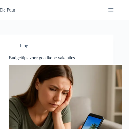
Ga
naar
De Fuut
de
inhoud
blog
Budgettips voor goedkope vakanties