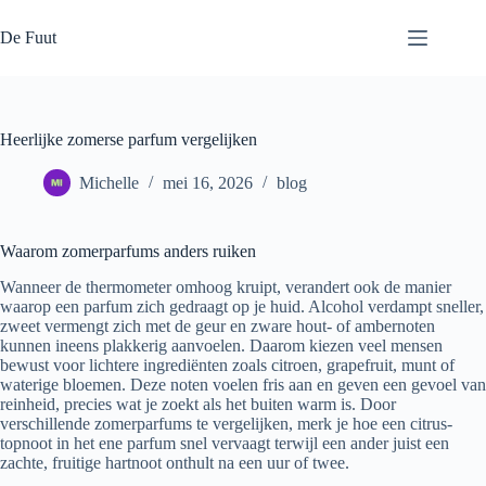
Ga
naar
De Fuut
de
inhoud
Heerlijke zomerse parfum vergelijken
Michelle
mei 16, 2026
blog
Waarom zomerparfums anders ruiken
Wanneer de thermometer omhoog kruipt, verandert ook de manier
waarop een parfum zich gedraagt op je huid. Alcohol verdampt sneller,
zweet vermengt zich met de geur en zware hout- of ambernoten
kunnen ineens plakkerig aanvoelen. Daarom kiezen veel mensen
bewust voor lichtere ingrediënten zoals citroen, grapefruit, munt of
waterige bloemen. Deze noten voelen fris aan en geven een gevoel van
reinheid, precies wat je zoekt als het buiten warm is. Door
verschillende zomerparfums te vergelijken, merk je hoe een citrus-
topnoot in het ene parfum snel vervaagt terwijl een ander juist een
zachte, fruitige hartnoot onthult na een uur of twee.