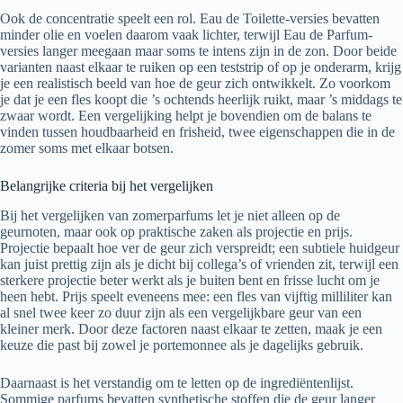
Ook de concentratie speelt een rol. Eau de Toilette-versies bevatten
minder olie en voelen daarom vaak lichter, terwijl Eau de Parfum-
versies langer meegaan maar soms te intens zijn in de zon. Door beide
varianten naast elkaar te ruiken op een teststrip of op je onderarm, krijg
je een realistisch beeld van hoe de geur zich ontwikkelt. Zo voorkom
je dat je een fles koopt die ’s ochtends heerlijk ruikt, maar ’s middags te
zwaar wordt. Een vergelijking helpt je bovendien om de balans te
vinden tussen houdbaarheid en frisheid, twee eigenschappen die in de
zomer soms met elkaar botsen.
Belangrijke criteria bij het vergelijken
Bij het vergelijken van zomerparfums let je niet alleen op de
geurnoten, maar ook op praktische zaken als projectie en prijs.
Projectie bepaalt hoe ver de geur zich verspreidt; een subtiele huidgeur
kan juist prettig zijn als je dicht bij collega’s of vrienden zit, terwijl een
sterkere projectie beter werkt als je buiten bent en frisse lucht om je
heen hebt. Prijs speelt eveneens mee: een fles van vijftig milliliter kan
al snel twee keer zo duur zijn als een vergelijkbare geur van een
kleiner merk. Door deze factoren naast elkaar te zetten, maak je een
keuze die past bij zowel je portemonnee als je dagelijks gebruik.
Daarnaast is het verstandig om te letten op de ingrediëntenlijst.
Sommige parfums bevatten synthetische stoffen die de geur langer