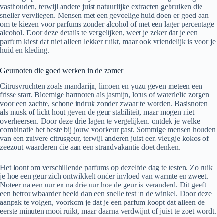
vasthouden, terwijl andere juist natuurlijke extracten gebruiken die
sneller vervliegen. Mensen met een gevoelige huid doen er goed aan
om te kiezen voor parfums zonder alcohol of met een lager percentage
alcohol. Door deze details te vergelijken, weet je zeker dat je een
parfum kiest dat niet alleen lekker ruikt, maar ook vriendelijk is voor je
huid en kleding.
Geurnoten die goed werken in de zomer
Citrusvruchten zoals mandarijn, limoen en yuzu geven meteen een
frisse start. Bloemige hartnoten als jasmijn, lotus of waterlelie zorgen
voor een zachte, schone indruk zonder zwaar te worden. Basisnoten
als musk of licht hout geven de geur stabiliteit, maar mogen niet
overheersen. Door deze drie lagen te vergelijken, ontdek je welke
combinatie het beste bij jouw voorkeur past. Sommige mensen houden
van een zuivere citrusgeur, terwijl anderen juist een vleugje kokos of
zeezout waarderen die aan een strandvakantie doet denken.
Het loont om verschillende parfums op dezelfde dag te testen. Zo ruik
je hoe een geur zich ontwikkelt onder invloed van warmte en zweet.
Noteer na een uur en na drie uur hoe de geur is veranderd. Dit geeft
een betrouwbaarder beeld dan een snelle test in de winkel. Door deze
aanpak te volgen, voorkom je dat je een parfum koopt dat alleen de
eerste minuten mooi ruikt, maar daarna verdwijnt of juist te zoet wordt.