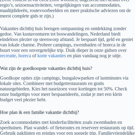
regio’s, seizoensactiviteiten, vergelijkingen van accommodaties,
maaltijdideeën, routevoorbeelden en meer praktische adviezen om de
meest complete gids te zijn.)
Vakanties dichtbij huis brengen ontspanning en ontdekking zonder
gedoe. Van kustavonturen tot boswandelingen, Nederland biedt
eindeloos plezier op steenworp afstand. Je bespaart tijd, geld en geniet
van lokale charme. Probeer campings, zwembaden of horeca in de
buurt voor een onvergetelijke trip. Duik dieper in onze gidsen over
recreatie
,
horeca
of
korte vakanties
en plan vandaag nog je uitje.
Wat zijn de goedkoopste vakanties dichtbij huis?
Goedkope opties zijn campings, bungalowparken of lastminutes via
lokale sites. Combineer met budgetrestaurants en gratis
natuurgebieden. Kies het naseizoen voor kortingen tot 50%. Check
onze budgettips voor meer bespaarideeën, zodat je met een klein
budget veel plezier hebt.
Hoe plan ik een familie vakantie dichtbij?
Zoek accommodaties met kinderfaciliteiten zoals zwembaden en
speeltuinen. Plan wandel- of fietsroutes en reserveer restaurants op tijd.
Gebruik paklijsten en reistips voor een soepele trip. Familievriendelijke