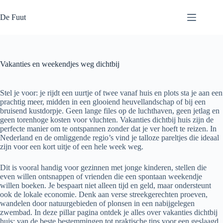
Ga
naar
De Fuut
de
inhoud
Vakanties en weekendjes weg dichtbij
Stel je voor: je rijdt een uurtje of twee vanaf huis en plots sta je aan een
prachtig meer, midden in een glooiend heuvellandschap of bij een
bruisend kustdorpje. Geen lange files op de luchthaven, geen jetlag en
geen torenhoge kosten voor vluchten. Vakanties dichtbij huis zijn de
perfecte manier om te ontspannen zonder dat je ver hoeft te reizen. In
Nederland en de omliggende regio’s vind je talloze pareltjes die ideaal
zijn voor een kort uitje of een hele week weg.
Dit is vooral handig voor gezinnen met jonge kinderen, stellen die
even willen ontsnappen of vrienden die een spontaan weekendje
willen boeken. Je bespaart niet alleen tijd en geld, maar ondersteunt
ook de lokale economie. Denk aan verse streekgerechten proeven,
wandelen door natuurgebieden of plonsen in een nabijgelegen
zwembad. In deze pillar pagina ontdek je alles over vakanties dichtbij
huis: van de beste bestemmingen tot praktische tips voor een geslaagd