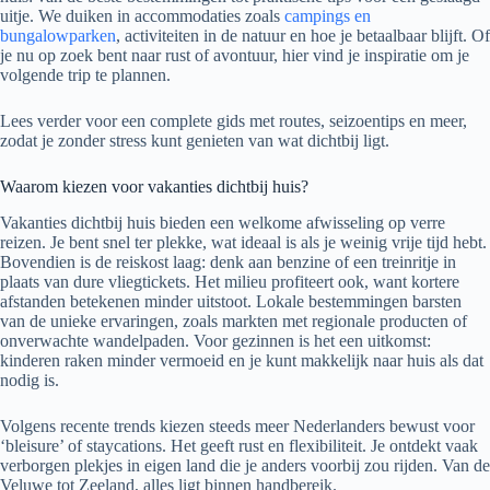
uitje. We duiken in accommodaties zoals
campings en
bungalowparken
, activiteiten in de natuur en hoe je betaalbaar blijft. Of
je nu op zoek bent naar rust of avontuur, hier vind je inspiratie om je
volgende trip te plannen.
Lees verder voor een complete gids met routes, seizoentips en meer,
zodat je zonder stress kunt genieten van wat dichtbij ligt.
Waarom kiezen voor vakanties dichtbij huis?
Vakanties dichtbij huis bieden een welkome afwisseling op verre
reizen. Je bent snel ter plekke, wat ideaal is als je weinig vrije tijd hebt.
Bovendien is de reiskost laag: denk aan benzine of een treinritje in
plaats van dure vliegtickets. Het milieu profiteert ook, want kortere
afstanden betekenen minder uitstoot. Lokale bestemmingen barsten
van de unieke ervaringen, zoals markten met regionale producten of
onverwachte wandelpaden. Voor gezinnen is het een uitkomst:
kinderen raken minder vermoeid en je kunt makkelijk naar huis als dat
nodig is.
Volgens recente trends kiezen steeds meer Nederlanders bewust voor
‘bleisure’ of staycations. Het geeft rust en flexibiliteit. Je ontdekt vaak
verborgen plekjes in eigen land die je anders voorbij zou rijden. Van de
Veluwe tot Zeeland, alles ligt binnen handbereik.