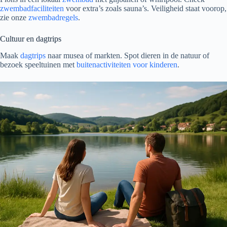
zwembadfaciliteiten
voor extra’s zoals sauna’s. Veiligheid staat voorop,
zie onze
zwembadregels
.
Cultuur en dagtrips
Maak
dagtrips
naar musea of markten. Spot dieren in de natuur of
bezoek speeltuinen met
buitenactiviteiten voor kinderen
.