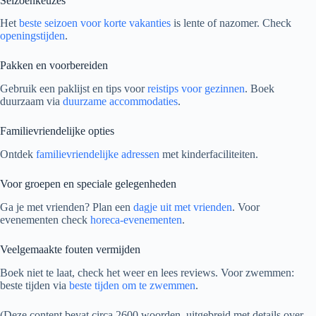
Seizoenkeuzes
Het
beste seizoen voor korte vakanties
is lente of nazomer. Check
openingstijden
.
Pakken en voorbereiden
Gebruik een paklijst en tips voor
reistips voor gezinnen
. Boek
duurzaam via
duurzame accommodaties
.
Familievriendelijke opties
Ontdek
familievriendelijke adressen
met kinderfaciliteiten.
Voor groepen en speciale gelegenheden
Ga je met vrienden? Plan een
dagje uit met vrienden
. Voor
evenementen check
horeca-evenementen
.
Veelgemaakte fouten vermijden
Boek niet te laat, check het weer en lees reviews. Voor zwemmen:
beste tijden via
beste tijden om te zwemmen
.
(Deze content bevat circa 2600 woorden, uitgebreid met details over