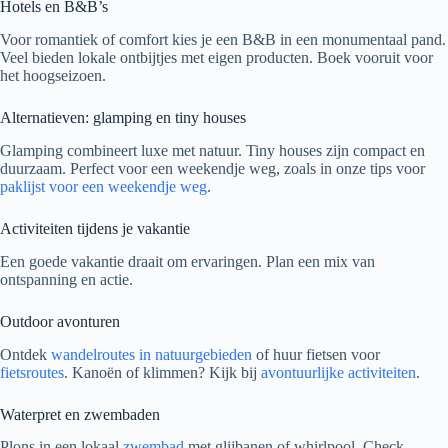
Hotels en B&B’s
Voor romantiek of comfort kies je een B&B in een monumentaal pand.
Veel bieden lokale ontbijtjes met eigen producten. Boek vooruit voor
het hoogseizoen.
Alternatieven: glamping en tiny houses
Glamping combineert luxe met natuur. Tiny houses zijn compact en
duurzaam. Perfect voor een weekendje weg, zoals in onze tips voor
paklijst voor een weekendje weg
.
Activiteiten tijdens je vakantie
Een goede vakantie draait om ervaringen. Plan een mix van
ontspanning en actie.
Outdoor avonturen
Ontdek
wandelroutes in natuurgebieden
of huur fietsen voor
fietsroutes
. Kanoën of klimmen? Kijk bij
avontuurlijke activiteiten
.
Waterpret en zwembaden
Plons in een lokaal
zwembad
met glijbanen of whirlpool. Check