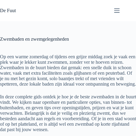
Ga
naar
De Fuut
de
inhoud
Zwembaden en zwemgelegenheden
Op een warme zomerdag of tijdens een grijze middag zoek je vaak een
plek waar je lekker kunt zwemmen, zonder ver te hoeven reizen.
Zwembaden in de buurt bieden dat gemak: een snelle duik in schoon
water, vaak met extra faciliteiten zoals glijbanen of een peuterbad. Of
je nu met het gezin komt, solo baantjes trekt of met vrienden wilt
spetteren, deze lokale baden zijn ideaal voor ontspanning en beweging.
In deze complete gids ontdek je hoe je de beste zwembaden in de buurt
vindt. We kijken naar openbare en particuliere opties, van binnen- tot
buitenbaden, en geven tips over openingstijden, prijzen en wat je kunt
verwachten. Belangrijk is dat je veilig en plezierig zwemt, dus we
besteden aandacht aan regels en voorbereiding. Of je in een stad woont
of op het platteland, er is altijd wel een zwembad op korte rijafstand
dat past bij jouw wensen.