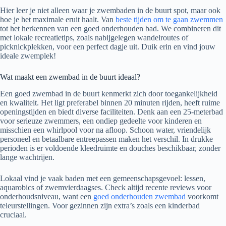
Hier leer je niet alleen waar je zwembaden in de buurt spot, maar ook
hoe je het maximale eruit haalt. Van
beste tijden om te gaan zwemmen
tot het herkennen van een goed onderhouden bad. We combineren dit
met lokale recreatietips, zoals nabijgelegen wandelroutes of
picknickplekken, voor een perfect dagje uit. Duik erin en vind jouw
ideale zwemplek!
Wat maakt een zwembad in de buurt ideaal?
Een goed zwembad in de buurt kenmerkt zich door toegankelijkheid
en kwaliteit. Het ligt preferabel binnen 20 minuten rijden, heeft ruime
openingstijden en biedt diverse faciliteiten. Denk aan een 25-meterbad
voor serieuze zwemmers, een ondiep gedeelte voor kinderen en
misschien een whirlpool voor na afloop. Schoon water, vriendelijk
personeel en betaalbare entreepassen maken het verschil. In drukke
perioden is er voldoende kleedruimte en douches beschikbaar, zonder
lange wachtrijen.
Lokaal vind je vaak baden met een gemeenschapsgevoel: lessen,
aquarobics of zwemvierdaagses. Check altijd recente reviews voor
onderhoudsniveau, want een
goed onderhouden zwembad
voorkomt
teleurstellingen. Voor gezinnen zijn extra’s zoals een kinderbad
cruciaal.