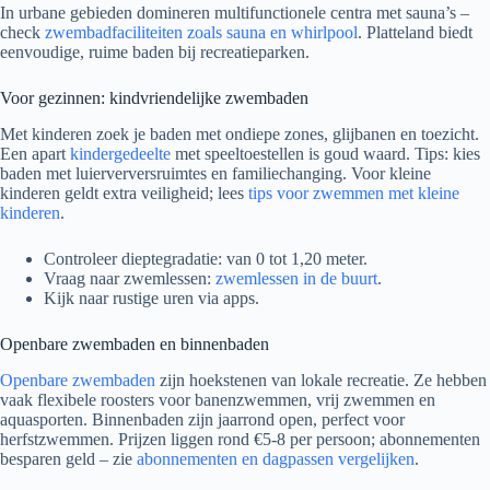
In urbane gebieden domineren multifunctionele centra met sauna’s –
check
zwembadfaciliteiten zoals sauna en whirlpool
. Platteland biedt
eenvoudige, ruime baden bij recreatieparken.
Voor gezinnen: kindvriendelijke zwembaden
Met kinderen zoek je baden met ondiepe zones, glijbanen en toezicht.
Een apart
kindergedeelte
met speeltoestellen is goud waard. Tips: kies
baden met luierverversruimtes en familiechanging. Voor kleine
kinderen geldt extra veiligheid; lees
tips voor zwemmen met kleine
kinderen
.
Controleer dieptegradatie: van 0 tot 1,20 meter.
Vraag naar zwemlessen:
zwemlessen in de buurt
.
Kijk naar rustige uren via apps.
Openbare zwembaden en binnenbaden
Openbare zwembaden
zijn hoekstenen van lokale recreatie. Ze hebben
vaak flexibele roosters voor banenzwemmen, vrij zwemmen en
aquasporten. Binnenbaden zijn jaarrond open, perfect voor
herfstzwemmen. Prijzen liggen rond €5-8 per persoon; abonnementen
besparen geld – zie
abonnementen en dagpassen vergelijken
.