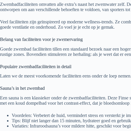
Zwembadfaciliteiten omvatten alle extra’s naast het zwemwater zelf. D
ontworpen om aan verschillende behoeften te voldoen, van sporters tot
Veel faciliteiten zijn geïnspireerd op moderne wellness-trends. Ze com
goede ventilatie en onderhoud. Zo voel je je echt op je gemak.
Belang van faciliteiten voor je zwemervaring
Goede zwembad faciliteiten tillen een standaard bezoek naar een hoger n
rustige zones. Bovendien stimuleren ze herhaling: als je weet dat er e
Populaire zwembadfaciliteiten in detail
Laten we de meest voorkomende faciliteiten eens onder de loep nemen. 
Sauna’s in het zwembad
Een sauna is een klassieker onder de zwembadfaciliteiten. Deze Fins
met een koud dompelbad voor het contrast-effect, dat je bloedsomloop 
Voordelen: Verbetert de huid, vermindert stress en versterkt je 
Tips: Blijf niet langer dan 15 minuten, hydrateer goed en gebru
Variaties: Infraroodsauna’s voor mildere hitte, geschikt voor begi