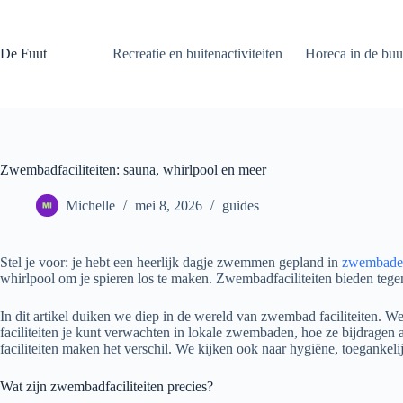
Ga
naar
de
De Fuut
Recreatie en buitenactiviteiten
Horeca in de buu
inhoud
Zwembadfaciliteiten: sauna, whirlpool en meer
Michelle
mei 8, 2026
guides
Stel je voor: je hebt een heerlijk dagje zwemmen gepland in
zwembaden
whirlpool om je spieren los te maken. Zwembadfaciliteiten bieden tege
In dit artikel duiken we diep in de wereld van zwembad faciliteiten. 
faciliteiten je kunt verwachten in lokale zwembaden, hoe ze bijdragen aa
faciliteiten maken het verschil. We kijken ook naar hygiëne, toeganke
Wat zijn zwembadfaciliteiten precies?