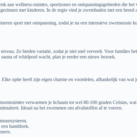
enk aan wellness-ruimtes, speelzones en ontspanningsgebieden die het 
 gezinnen met kinderen. In de regio vind je zwembaden met een breed a
bineren sport met ontspanning, zodat je na een intensieve zwemsessie ku
iveau. Ze bieden variatie, zodat je niet snel verveelt. Voor families b
en sauna of whirlpool wacht, plan je eerder een nieuw bezoek.
Elke optie heeft zijn eigen charme en voordelen, afhankelijk van wat j
e stoomruimtes verwarmen je lichaam tot wel 80-100 graden Celsius, w
stimuleert. Ideaal na het zwemmen om afvalstoffen af te voeren.
immuunsysteem.
ik een handdoek.
nners.