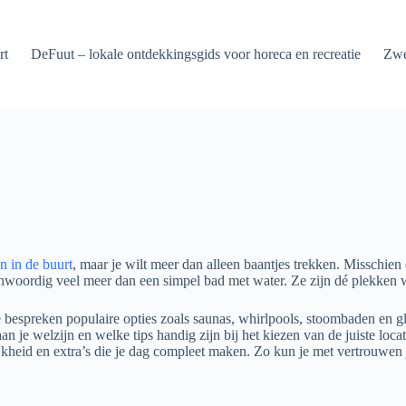
rt
DeFuut – lokale ontdekkingsgids voor horeca en recreatie
Zwe
 in de buurt
, maar je wilt meer dan alleen baantjes trekken. Misschie
nwoordig veel meer dan een simpel bad met water. Ze zijn dé plekken wa
We bespreken populaire opties zoals saunas, whirlpools, stoombaden en 
n je welzijn en welke tips handig zijn bij het kiezen van de juiste locat
lijkheid en extra’s die je dag compleet maken. Zo kun je met vertrouw