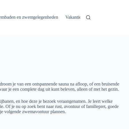
mbaden en zwemgelegenheden
Vakanties en weekendjes weg dicht
n droom je van een ontspannende sauna na afloop, of een bruisende
ar je een complete dag uit kunt beleven, alleen of met het gezin.
glijbanen, en hoe deze je bezoek veraangenamen. Je leert welke
ie. Of je nu op zoek bent naar rust, avontuur of familiepret, goede
en je volgende zwemavontuur plannen.